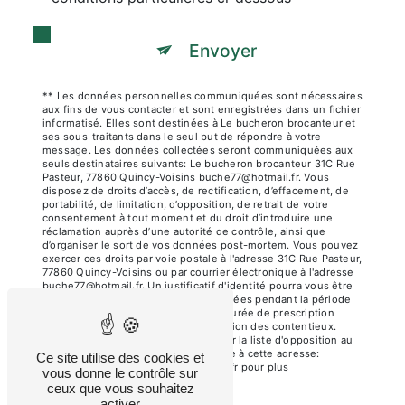
Envoyer
** Les données personnelles communiquées sont nécessaires
aux fins de vous contacter et sont enregistrées dans un fichier
informatisé. Elles sont destinées à Le bucheron brocanteur et
ses sous-traitants dans le seul but de répondre à votre
message. Les données collectées seront communiquées aux
seuls destinataires suivants: Le bucheron brocanteur 31C Rue
Pasteur, 77860 Quincy-Voisins buche77@hotmail.fr. Vous
disposez de droits d’accès, de rectification, d’effacement, de
portabilité, de limitation, d’opposition, de retrait de votre
consentement à tout moment et du droit d’introduire une
réclamation auprès d’une autorité de contrôle, ainsi que
d’organiser le sort de vos données post-mortem. Vous pouvez
exercer ces droits par voie postale à l'adresse 31C Rue Pasteur,
77860 Quincy-Voisins ou par courrier électronique à l'adresse
buche77@hotmail.fr. Un justificatif d'identité pourra vous être
demandé. Nous conservons vos données pendant la période
de prise de contact puis pendant la durée de prescription
légale aux fins probatoires et de gestion des contentieux.
Vous avez le droit de vous inscrire sur la liste d'opposition au
démarchage téléphonique, disponible à cette adresse:
Ce site utilise des cookies et
Bloctel.gouv.fr
. Consultez le site cnil.fr pour plus
vous donne le contrôle sur
d’informations sur vos droits.
ceux que vous souhaitez
activer