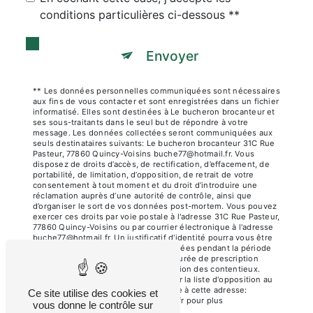
conditions particulières ci-dessous **
Envoyer
** Les données personnelles communiquées sont nécessaires
aux fins de vous contacter et sont enregistrées dans un fichier
informatisé. Elles sont destinées à Le bucheron brocanteur et
ses sous-traitants dans le seul but de répondre à votre
message. Les données collectées seront communiquées aux
seuls destinataires suivants: Le bucheron brocanteur 31C Rue
Pasteur, 77860 Quincy-Voisins buche77@hotmail.fr. Vous
disposez de droits d’accès, de rectification, d’effacement, de
portabilité, de limitation, d’opposition, de retrait de votre
consentement à tout moment et du droit d’introduire une
réclamation auprès d’une autorité de contrôle, ainsi que
d’organiser le sort de vos données post-mortem. Vous pouvez
exercer ces droits par voie postale à l'adresse 31C Rue Pasteur,
77860 Quincy-Voisins ou par courrier électronique à l'adresse
buche77@hotmail.fr. Un justificatif d'identité pourra vous être
demandé. Nous conservons vos données pendant la période
de prise de contact puis pendant la durée de prescription
légale aux fins probatoires et de gestion des contentieux.
Vous avez le droit de vous inscrire sur la liste d'opposition au
démarchage téléphonique, disponible à cette adresse:
Ce site utilise des cookies et
Bloctel.gouv.fr
. Consultez le site cnil.fr pour plus
vous donne le contrôle sur
d’informations sur vos droits.