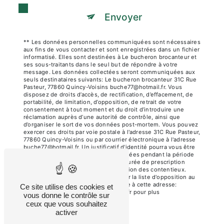
Envoyer
** Les données personnelles communiquées sont nécessaires
aux fins de vous contacter et sont enregistrées dans un fichier
informatisé. Elles sont destinées à Le bucheron brocanteur et
ses sous-traitants dans le seul but de répondre à votre
message. Les données collectées seront communiquées aux
seuls destinataires suivants: Le bucheron brocanteur 31C Rue
Pasteur, 77860 Quincy-Voisins buche77@hotmail.fr. Vous
disposez de droits d’accès, de rectification, d’effacement, de
portabilité, de limitation, d’opposition, de retrait de votre
consentement à tout moment et du droit d’introduire une
réclamation auprès d’une autorité de contrôle, ainsi que
d’organiser le sort de vos données post-mortem. Vous pouvez
exercer ces droits par voie postale à l'adresse 31C Rue Pasteur,
77860 Quincy-Voisins ou par courrier électronique à l'adresse
buche77@hotmail.fr. Un justificatif d'identité pourra vous être
demandé. Nous conservons vos données pendant la période
de prise de contact puis pendant la durée de prescription
légale aux fins probatoires et de gestion des contentieux.
Vous avez le droit de vous inscrire sur la liste d'opposition au
démarchage téléphonique, disponible à cette adresse:
Ce site utilise des cookies et
Bloctel.gouv.fr
. Consultez le site cnil.fr pour plus
vous donne le contrôle sur
d’informations sur vos droits.
ceux que vous souhaitez
activer