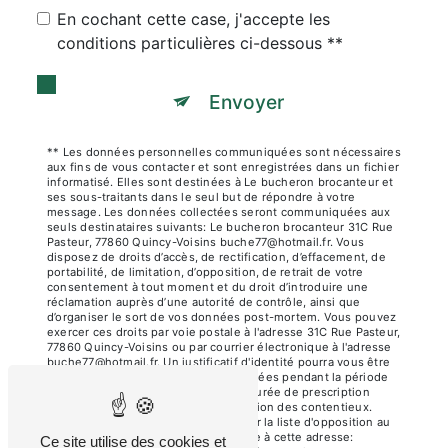
En cochant cette case, j'accepte les
conditions particulières ci-dessous **
Envoyer
** Les données personnelles communiquées sont nécessaires
aux fins de vous contacter et sont enregistrées dans un fichier
informatisé. Elles sont destinées à Le bucheron brocanteur et
ses sous-traitants dans le seul but de répondre à votre
message. Les données collectées seront communiquées aux
seuls destinataires suivants: Le bucheron brocanteur 31C Rue
Pasteur, 77860 Quincy-Voisins buche77@hotmail.fr. Vous
disposez de droits d’accès, de rectification, d’effacement, de
portabilité, de limitation, d’opposition, de retrait de votre
consentement à tout moment et du droit d’introduire une
réclamation auprès d’une autorité de contrôle, ainsi que
d’organiser le sort de vos données post-mortem. Vous pouvez
exercer ces droits par voie postale à l'adresse 31C Rue Pasteur,
77860 Quincy-Voisins ou par courrier électronique à l'adresse
buche77@hotmail.fr. Un justificatif d'identité pourra vous être
demandé. Nous conservons vos données pendant la période
de prise de contact puis pendant la durée de prescription
légale aux fins probatoires et de gestion des contentieux.
Vous avez le droit de vous inscrire sur la liste d'opposition au
démarchage téléphonique, disponible à cette adresse:
Ce site utilise des cookies et