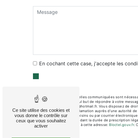
En cochant cette case, j'accepte les condi
** Les données personnelles communiquées sont nécessaires
sous-traitants dans le seul but de répondre à votre mess
Quincy-Voisins buche77@hotmail.fr. Vous disposez de droits 
Ce site utilise des cookies et
droit d’introduire une réclamation auprès d’une autorité d
vous donne le contrôle sur
Pasteur, 77860 Quincy-Voisins ou par courrier électronique
ceux que vous souhaitez
prise de contact puis pendant la durée de prescription léga
téléphonique, disponible à cette adresse:
Bloctel.gouv.fr
. 
activer