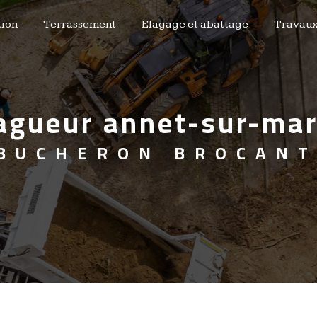
ion
Terrassement
Elagage et abattage
Travaux
lagueur annet-sur-ma
 BUCHERON BROCAN