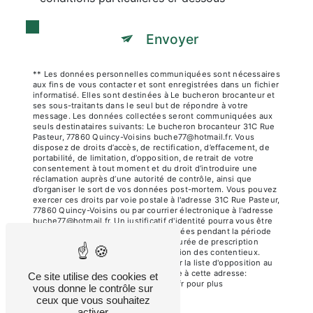
Envoyer
** Les données personnelles communiquées sont nécessaires
aux fins de vous contacter et sont enregistrées dans un fichier
informatisé. Elles sont destinées à Le bucheron brocanteur et
ses sous-traitants dans le seul but de répondre à votre
message. Les données collectées seront communiquées aux
seuls destinataires suivants: Le bucheron brocanteur 31C Rue
Pasteur, 77860 Quincy-Voisins buche77@hotmail.fr. Vous
disposez de droits d’accès, de rectification, d’effacement, de
portabilité, de limitation, d’opposition, de retrait de votre
consentement à tout moment et du droit d’introduire une
réclamation auprès d’une autorité de contrôle, ainsi que
d’organiser le sort de vos données post-mortem. Vous pouvez
exercer ces droits par voie postale à l'adresse 31C Rue Pasteur,
77860 Quincy-Voisins ou par courrier électronique à l'adresse
buche77@hotmail.fr. Un justificatif d'identité pourra vous être
demandé. Nous conservons vos données pendant la période
de prise de contact puis pendant la durée de prescription
légale aux fins probatoires et de gestion des contentieux.
Vous avez le droit de vous inscrire sur la liste d'opposition au
démarchage téléphonique, disponible à cette adresse:
Ce site utilise des cookies et
Bloctel.gouv.fr
. Consultez le site cnil.fr pour plus
vous donne le contrôle sur
d’informations sur vos droits.
ceux que vous souhaitez
activer