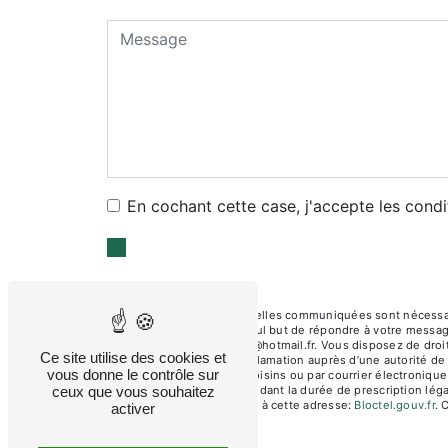
En cochant cette case, j'accepte les condi
** Les données personnelles communiquées sont nécessaires
sous-traitants dans le seul but de répondre à votre mess
Quincy-Voisins buche77@hotmail.fr. Vous disposez de droits 
Ce site utilise des cookies et
droit d’introduire une réclamation auprès d’une autorité d
vous donne le contrôle sur
Pasteur, 77860 Quincy-Voisins ou par courrier électronique
ceux que vous souhaitez
prise de contact puis pendant la durée de prescription léga
téléphonique, disponible à cette adresse:
Bloctel.gouv.fr
. 
activer