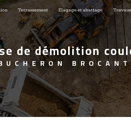
ion
Terrassement
Elagage et abattage
Travaux
rise de démolition co
 BUCHERON BROCAN