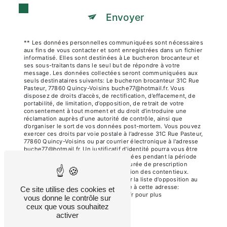
Envoyer
** Les données personnelles communiquées sont nécessaires
aux fins de vous contacter et sont enregistrées dans un fichier
informatisé. Elles sont destinées à Le bucheron brocanteur et
ses sous-traitants dans le seul but de répondre à votre
message. Les données collectées seront communiquées aux
seuls destinataires suivants: Le bucheron brocanteur 31C Rue
Pasteur, 77860 Quincy-Voisins buche77@hotmail.fr. Vous
disposez de droits d’accès, de rectification, d’effacement, de
portabilité, de limitation, d’opposition, de retrait de votre
consentement à tout moment et du droit d’introduire une
réclamation auprès d’une autorité de contrôle, ainsi que
d’organiser le sort de vos données post-mortem. Vous pouvez
exercer ces droits par voie postale à l'adresse 31C Rue Pasteur,
77860 Quincy-Voisins ou par courrier électronique à l'adresse
buche77@hotmail.fr. Un justificatif d'identité pourra vous être
demandé. Nous conservons vos données pendant la période
de prise de contact puis pendant la durée de prescription
légale aux fins probatoires et de gestion des contentieux.
Vous avez le droit de vous inscrire sur la liste d'opposition au
démarchage téléphonique, disponible à cette adresse:
Ce site utilise des cookies et
Bloctel.gouv.fr
. Consultez le site cnil.fr pour plus
vous donne le contrôle sur
d’informations sur vos droits.
ceux que vous souhaitez
activer